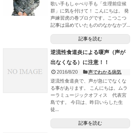
歌い手もしゃべり手も「生理前症候
群」に気を付けて！ こんにちは。 発
声練習虎の巻ブログです。こつこつ
記事は温めていたもののなかなかブ...
記事を読む
逆流性食道炎による嗄声（声が
出なくなる）に注意！！
2016/8/20
声でわかる病気
逆流性食道炎で、声が急にでなくな
る事があります。 こんにちは。ムラ
ーラミュージックオフィス 代表宮
島です。 今日は、昨日いらした生
徒...
記事を読む