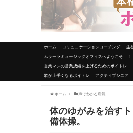
ホーム
コミュニケーションコーチング
生
ムラーラミュージックオフィスへようこそ！！
営業マンの営業成績を上げるためのボイトレ
歌が上手くなるボイトレ
アクティブシニア 
ホーム
声でわかる病気
体のゆがみを治すト
備体操。